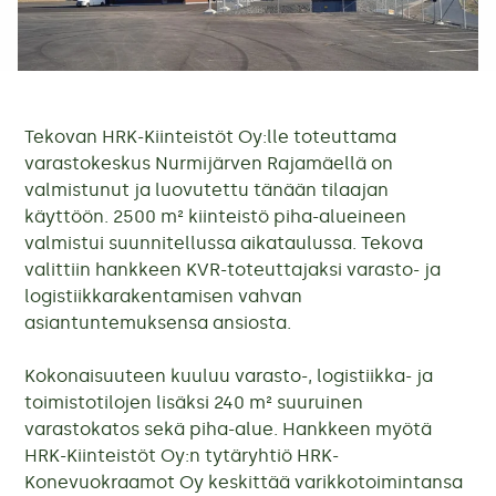
Tekovan HRK-Kiinteistöt Oy:lle toteuttama
varastokeskus Nurmijärven Rajamäellä on
valmistunut ja luovutettu tänään tilaajan
käyttöön. 2500 m² kiinteistö piha-alueineen
valmistui suunnitellussa aikataulussa. Tekova
valittiin hankkeen KVR-toteuttajaksi varasto- ja
logistiikkarakentamisen vahvan
asiantuntemuksensa ansiosta.
Kokonaisuuteen kuuluu varasto-, logistiikka- ja
toimistotilojen lisäksi 240 m² suuruinen
varastokatos sekä piha-alue. Hankkeen myötä
HRK-Kiinteistöt Oy:n tytäryhtiö HRK-
Konevuokraamot Oy keskittää varikkotoimintansa