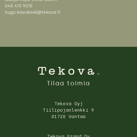
040 413 9015
hugo.koivukoski@tekova.fi
Tilaa toimia
Tekova Oyj
Tiilipojanlenkki 9
01720 Vantaa
Tekova Grand Oy