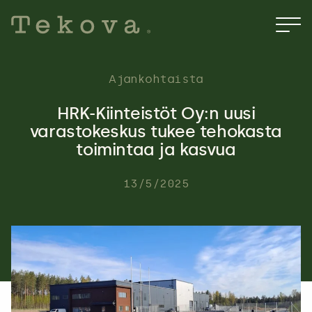
Hyppää
sisältöön
Ajankohtaista
HRK-Kiinteistöt Oy:n uusi
varastokeskus tukee tehokasta
toimintaa ja kasvua
13/5/2025