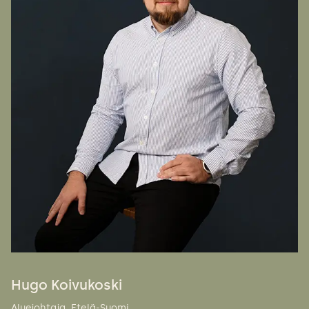
Hugo Koivukoski
Aluejohtaja, Etelä-Suomi