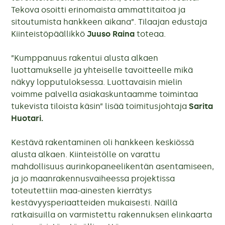
Tekova osoitti erinomaista ammattitaitoa ja
sitoutumista hankkeen aikana”. Tilaajan edustaja
Kiinteistöpäällikkö
Juuso Raina
toteaa.
”Kumppanuus rakentui alusta alkaen
luottamukselle ja yhteiselle tavoitteelle mikä
näkyy lopputuloksessa. Luottavaisin mielin
voimme palvella asiakaskuntaamme toimintaa
tukevista tiloista käsin” lisää toimitusjohtaja
Sarita
Huotari.
Kestävä rakentaminen oli hankkeen keskiössä
alusta alkaen. Kiinteistölle on varattu
mahdollisuus aurinkopaneelikentän asentamiseen,
ja jo maanrakennusvaiheessa projektissa
toteutettiin maa-ainesten kierrätys
kestävyysperiaatteiden mukaisesti. Näillä
ratkaisuilla on varmistettu rakennuksen elinkaarta