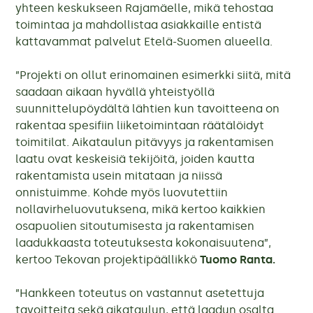
yhteen keskukseen Rajamäelle, mikä tehostaa
toimintaa ja mahdollistaa asiakkaille entistä
kattavammat palvelut Etelä-Suomen alueella.
”Projekti on ollut erinomainen esimerkki siitä, mitä
saadaan aikaan hyvällä yhteistyöllä
suunnittelupöydältä lähtien kun tavoitteena on
rakentaa spesifiin liiketoimintaan räätälöidyt
toimitilat. Aikataulun pitävyys ja rakentamisen
laatu ovat keskeisiä tekijöitä, joiden kautta
rakentamista usein mitataan ja niissä
onnistuimme. Kohde myös luovutettiin
nollavirheluovutuksena, mikä kertoo kaikkien
osapuolien sitoutumisesta ja rakentamisen
laadukkaasta toteutuksesta kokonaisuutena”,
kertoo Tekovan projektipäällikkö
Tuomo Ranta.
”Hankkeen toteutus on vastannut asetettuja
tavoitteita sekä aikataulun, että laadun osalta.