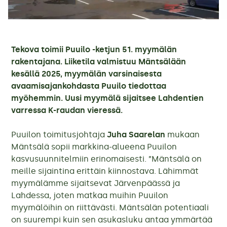
Tekova toimii Puuilo -ketjun 51. myymälän
rakentajana. Liiketila valmistuu Mäntsälään
kesällä 2025, myymälän varsinaisesta
avaamisajankohdasta Puuilo tiedottaa
myöhemmin. Uusi myymälä sijaitsee Lahdentien
varressa K-raudan vieressä.
Puuilon toimitusjohtaja
Juha Saarelan
mukaan
Mäntsälä sopii markkina-alueena Puuilon
kasvusuunnitelmiin erinomaisesti. ”Mäntsälä on
meille sijaintina erittäin kiinnostava. Lähimmät
myymälämme sijaitsevat Järvenpäässä ja
Lahdessa, joten matkaa muihin Puuilon
myymälöihin on riittävästi. Mäntsälän potentiaali
on suurempi kuin sen asukasluku antaa ymmärtää