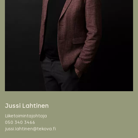
Jussi Lahtinen
Liiketoimintajohtaja
050 340 3466
jussi.lahtinen@tekova.fi