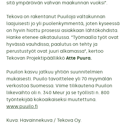
sitä ympäröivän vahvan maakunnan vuoksi”.
Tekova on rakentanut Puuiloja valtakunnan
laajuisesti jo yli puolenkymmentä, joten kyseessä
on hyvin hiottu prosessi asiakkaan lähtökohdista.
Hanke etenee aikataulussa. ”Työmaalla työt ovat
hyvässä vauhdissa; paalutus on tehty ja
perustustyöt ovat juuri alkamassa”, kertoo
Tekovan Projektipäällikkö
Atte Puura.
Puuilon kasvu jatkuu yhtiön suunnitelmien
mukaisesti. Puuilo tavoittelee yli 70 myymälän
verkostoa Suomessa. Viime tilikautena Puuilon
liikevaihto oli n. 340 Meur ja se työllisti n. 800
työntekijää kokoaikaiseksi muutettuna.
www.puuilo.fi
Kuva: Havainnekuva / Tekova Oy.