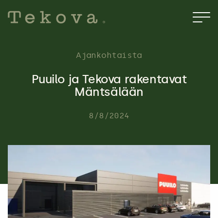
Hyppää
sisältöön
Ajankohtaista
Puuilo ja Tekova rakentavat
Mäntsälään
8/8/2024