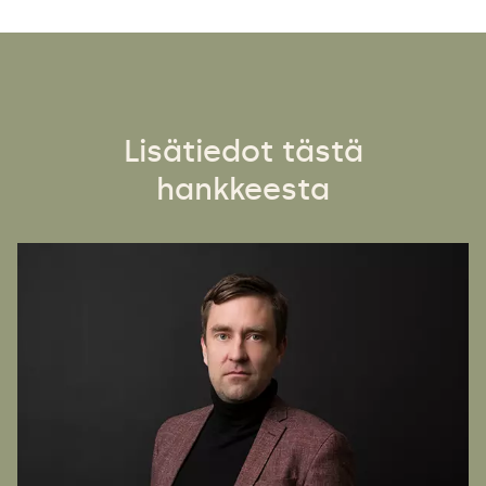
Lisätiedot tästä
hankkeesta