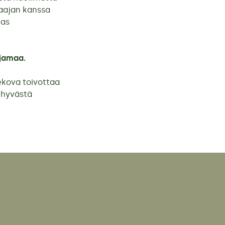
laajan kanssa
kas
ljamaa.
ekova toivottaa
a hyvästä