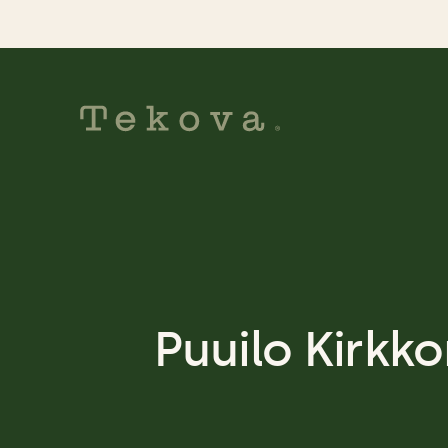
Hyppää
sisältöön
Puuilo Kirkko