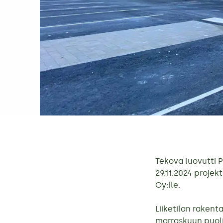
Tekova luovutti 
29.11.2024 projekt
Oy:lle.
Liiketilan rakent
marraskuun puoli