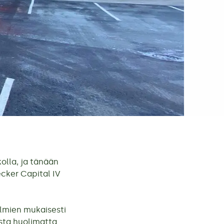
olla, ja tänään
pecker Capital IV
elmien mukaisesti
usta huolimatta