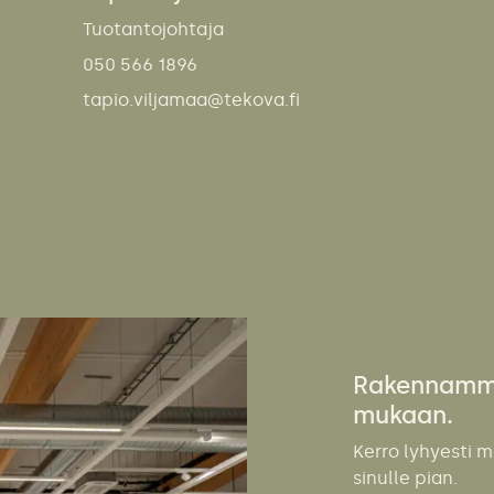
Tuotantojohtaja
050 566 1896
tapio.viljamaa@tekova.fi
Rakennamme 
mukaan.
Kerro lyhyesti m
sinulle pian.