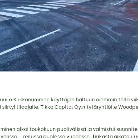
Puuilo Kirkkonummen käyttäjän haltuun aiemmin tällä viik
i siirtyi tilaajalle, Tikka Capital Oy:n tytäryhtiölle Wood
aminen alkoi toukokuun puolivälissä ja valmistui suunnit
välissä – reilussa puolessa vuodessa. Tiukasta aikataul