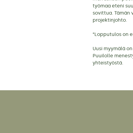
työmaa eteni suun
sovittua. Tämän 
projektinjohto.
”Lopputulos on e
Uusi myymälä on 
Puuilolle menesty
yhteistyöstä.