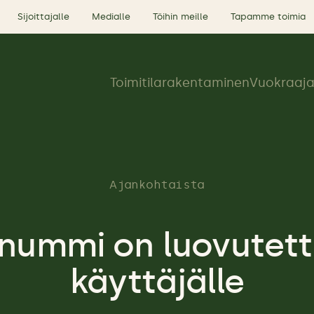
Sijoittajalle
Medialle
Töihin meille
Tapamme toimia
Toimitilarakentaminen
Vuokraaja
Ajankohtaista
nummi on luovutettu
käyttäjälle