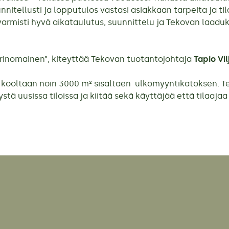
nitellusti ja lopputulos vastasi asiakkaan tarpeita ja ti
varmisti hyvä aikataulutus, suunnittelu ja Tekovan laadu
rinomainen”, kiteyttää Tekovan tuotantojohtaja
Tapio Vi
kooltaan noin 3000 m² sisältäen ulkomyyntikatoksen. T
stä uusissa tiloissa ja kiitää sekä käyttäjää että tilaaja