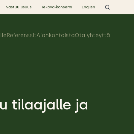
Vastuullisuus
Tekova-konserni
English
lle
Referenssit
Ajankohtaista
Ota yhteyttä
 tilaajalle ja