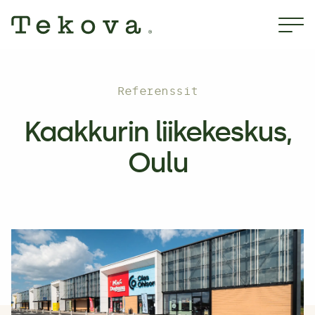
Hyppää
sisältöön
Referenssit
Kaakkurin liikekeskus,
Oulu