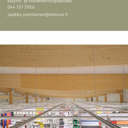
Myynti- ja hankekehityspäällikkö
044 721 3926
jaakko.pietilainen@tekova.fi