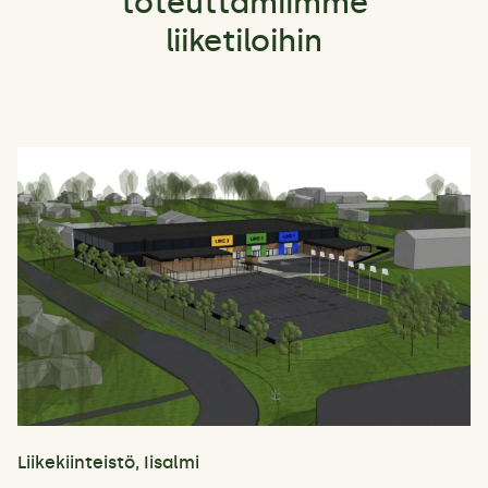
toteuttamiimme
liiketiloihin
Liikekiinteistö, Iisalmi