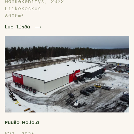
Hankekehitys, 2022
Liikekeskus
2
6000m
Lue lisää
Puuilo, Hollola
KVR, 2026