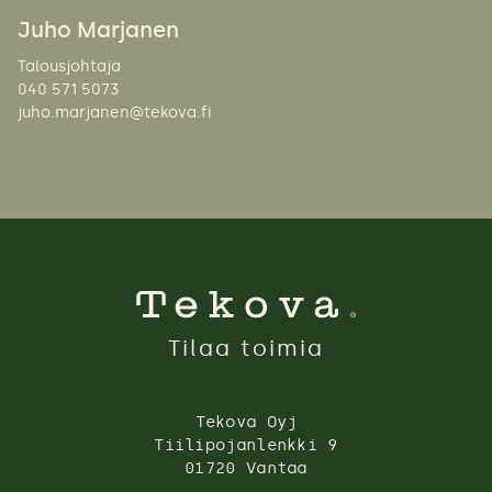
Juho Marjanen
Talousjohtaja
040 571 5073
juho.marjanen@tekova.fi
Tilaa toimia
Tekova Oyj
Tiilipojanlenkki 9
01720 Vantaa