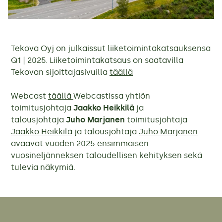
Tekova Oyj on julkaissut liiketoimintakatsauksensa
Q1 | 2025. Liiketoimintakatsaus on saatavilla
Tekovan sijoittajasivuilla
täällä
Webcast
täällä
Webcastissa yhtiön
toimitusjohtaja
Jaakko Heikkilä
ja
talousjohtaja
Juho Marjanen
toimitusjohtaja
Jaakko Heikkilä
ja talousjohtaja
Juho Marjanen
avaavat vuoden 2025 ensimmäisen
vuosineljänneksen taloudellisen kehityksen sekä
tulevia näkymiä.