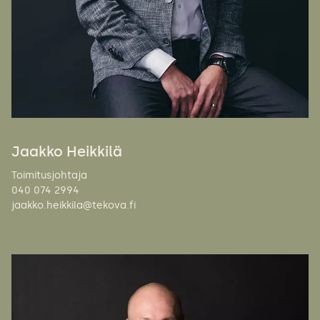
Jaakko Heikkilä
Toimitusjohtaja
040 074 2994
jaakko.heikkila@tekova.fi