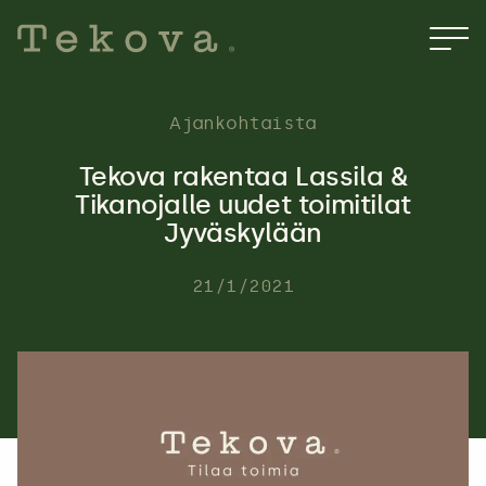
Hyppää
sisältöön
Ajankohtaista
Tekova rakentaa Lassila &
Tikanojalle uudet toimitilat
Jyväskylään
21/1/2021