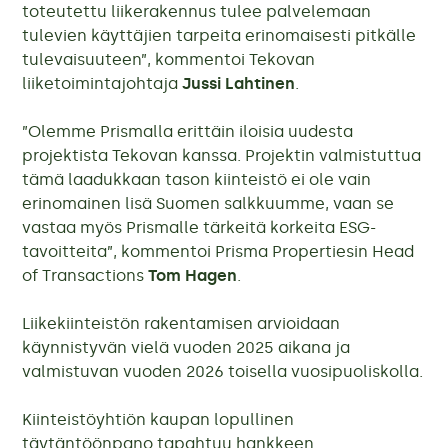
toteutettu liikerakennus tulee palvelemaan
tulevien käyttäjien tarpeita erinomaisesti pitkälle
tulevaisuuteen”, kommentoi Tekovan
liiketoimintajohtaja
Jussi Lahtinen
.
”Olemme Prismalla erittäin iloisia uudesta
projektista Tekovan kanssa. Projektin valmistuttua
tämä laadukkaan tason kiinteistö ei ole vain
erinomainen lisä Suomen salkkuumme, vaan se
vastaa myös Prismalle tärkeitä korkeita ESG-
tavoitteita”, kommentoi Prisma Propertiesin Head
of Transactions
Tom Hagen
.
Liikekiinteistön rakentamisen arvioidaan
käynnistyvän vielä vuoden 2025 aikana ja
valmistuvan vuoden 2026 toisella vuosipuoliskolla.
Kiinteistöyhtiön kaupan lopullinen
täytäntöönpano tapahtuu hankkeen