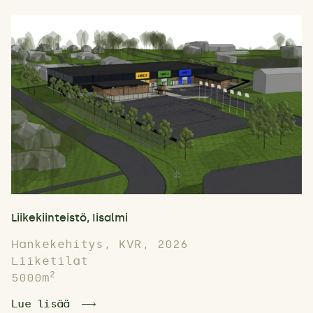
Liikekiinteistö, Iisalmi
Hankekehitys, KVR, 2026
Liiketilat
2
5000m
Lue lisää