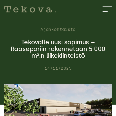
Hyppää
sisältöön
Ajankohtaista
Tekovalle uusi sopimus –
Raaseporiin rakennetaan 5 000
m²:n liikekiinteistö
14/11/2025