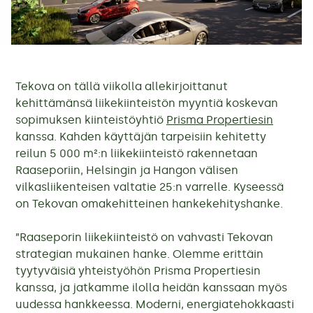
Tekova on tällä viikolla allekirjoittanut
kehittämänsä liikekiinteistön myyntiä koskevan
sopimuksen kiinteistöyhtiö
Prisma Propertiesin
kanssa. Kahden käyttäjän tarpeisiin kehitetty
reilun 5 000 m²:n liikekiinteistö rakennetaan
Raaseporiin, Helsingin ja Hangon välisen
vilkasliikenteisen valtatie 25:n varrelle. Kyseessä
on Tekovan omakehitteinen hankekehityshanke.
”Raaseporin liikekiinteistö on vahvasti Tekovan
strategian mukainen hanke. Olemme erittäin
tyytyväisiä yhteistyöhön Prisma Propertiesin
kanssa, ja jatkamme ilolla heidän kanssaan myös
uudessa hankkeessa. Moderni, energiatehokkaasti