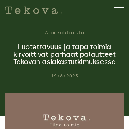
Hyppää
sisältöön
Ajankohtaista
Luotettavuus ja tapa toimia
kirvoittivat parhaat palautteet
Tekovan asiakastutkimuksessa
19/6/2023