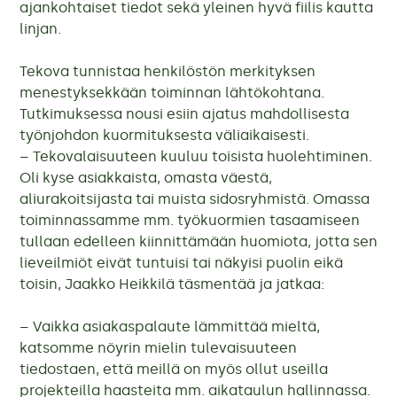
ajankohtaiset tiedot sekä yleinen hyvä fiilis kautta
linjan.
Tekova tunnistaa henkilöstön merkityksen
menestyksekkään toiminnan lähtökohtana.
Tutkimuksessa nousi esiin ajatus mahdollisesta
työnjohdon kuormituksesta väliaikaisesti.
– Tekovalaisuuteen kuuluu toisista huolehtiminen.
Oli kyse asiakkaista, omasta väestä,
aliurakoitsijasta tai muista sidosryhmistä. Omassa
toiminnassamme mm. työkuormien tasaamiseen
tullaan edelleen kiinnittämään huomiota, jotta sen
lieveilmiöt eivät tuntuisi tai näkyisi puolin eikä
toisin, Jaakko Heikkilä täsmentää ja jatkaa:
– Vaikka asiakaspalaute lämmittää mieltä,
katsomme nöyrin mielin tulevaisuuteen
tiedostaen, että meillä on myös ollut useilla
projekteilla haasteita mm. aikataulun hallinnassa.