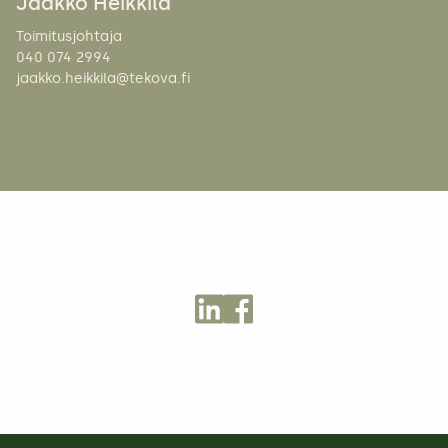
Jaakko Heikkilä
Toimitusjohtaja
040 074 2994
jaakko.heikkila@tekova.fi