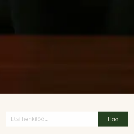
Hae
henkilöitä: