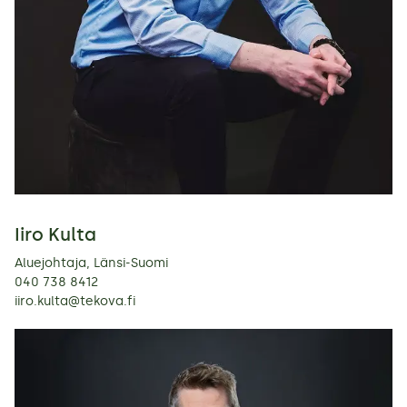
Iiro Kulta
Aluejohtaja, Länsi-Suomi
040 738 8412
iiro.kulta@tekova.fi