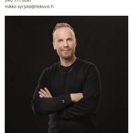
040 771 0061
mikko.syrjala@tekova.fi