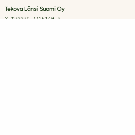
Tekova Länsi-Suomi Oy
Y-tunnus 3315140-3
Käyntiosoitteet:
Oikojankatu 1, 33840 Tampere
Appiukontie 14, 40530 Jyväskylä
Taloushallinto:
talous@tekova.fi
Laskutusohje