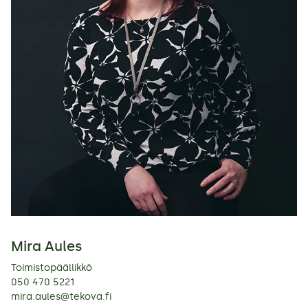
Mira Aules
Toimistopäällikkö
050 470 5221
mira.aules@tekova.fi