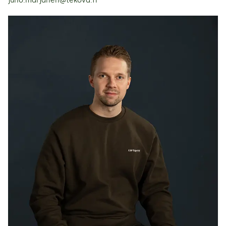
juho.marjanen@tekova.fi