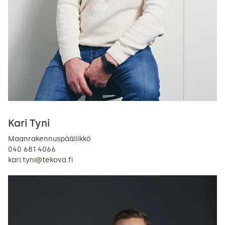
Kari Tyni
Maanrakennuspäällikkö
040 681 4066
kari.tyni@tekova.fi