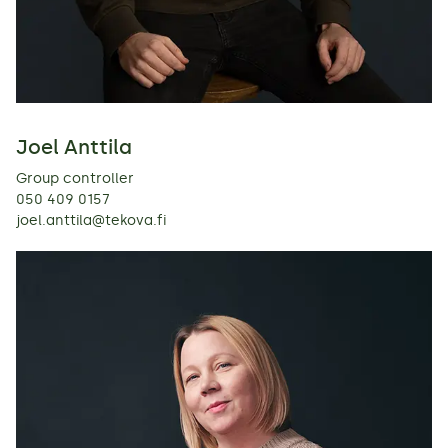
Joel Anttila
Group controller
050 409 0157
joel.anttila@tekova.fi