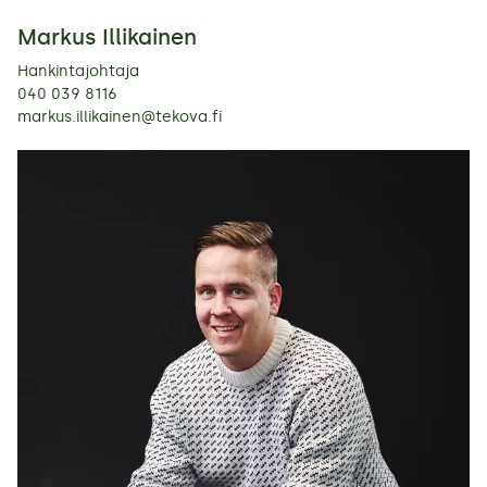
Markus Illikainen
Hankintajohtaja
040 039 8116
markus.illikainen@tekova.fi