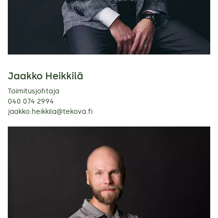
Jaakko Heikkilä
Toimitusjohtaja
040 074 2994
jaakko.heikkila@tekova.fi