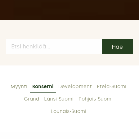
Hae
henkilöitä:
Myynti
Konserni
Development
Etelä-Suomi
Grand
Länsi-Suomi
Pohjois-Suomi
Lounais-Suomi