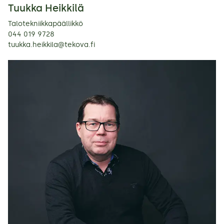
Tuukka Heikkilä
Talotekniikkapäällikkö
044 019 9728
tuukka.heikkila@tekova.fi